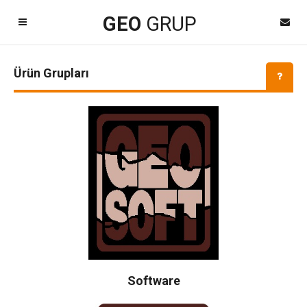
GEO
GRUP
Şifremi Unuttum
Giriş Yap
Ürün Grupları
Kayıt Ol
Kapat
Dil Seçimi
Software