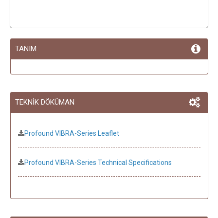
TANIM
TEKNİK DÖKÜMAN
Profound VIBRA-Series Leaflet
Profound VIBRA-Series Technical Specifications