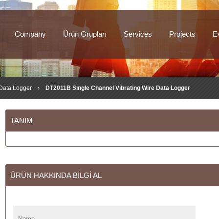
Company
Ürün Grupları
Services
Projects
E
Data Logger
›
DT2011B Single Channel Vibrating Wire Data Logger
TANIM
ÜRÜN HAKKINDA BİLGİ AL