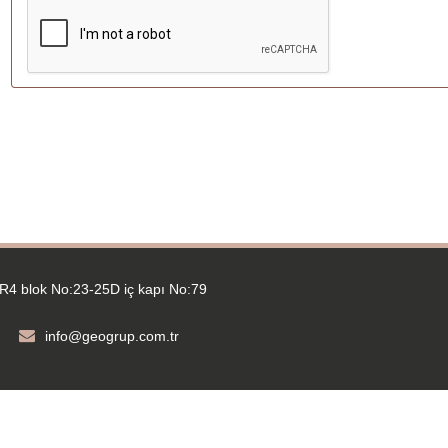
R4 blok No:23-25D iç kapı No:79
info@geogrup.com.tr