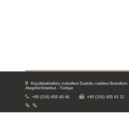
Küçükbakkalköy mahallesi Dudullu caddesi Brandium 
Ataşehir/İstanbul - Türkiye
+90 (216) 455 40 46
+90 (216) 455 41 21