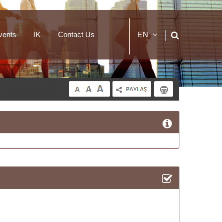
vents
İK
Contact Us
EN
TR