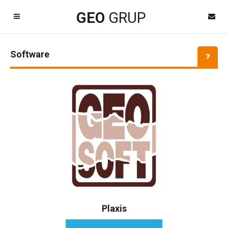
Kayıt Ol
GEO
GRUP
Software
Kapat
Dil Seçimi
Plaxis