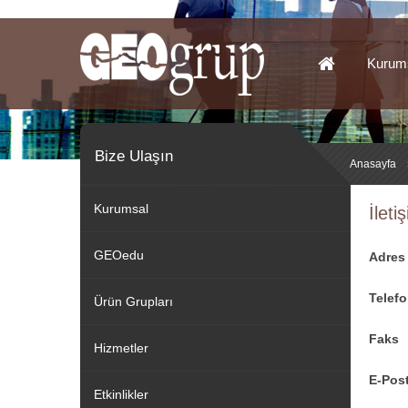
Kurum
Bize Ulaşın
Anasayfa
Kurumsal
İletiş
GEOedu
Adres
Telef
Ürün Grupları
Faks
Hizmetler
E-Pos
Etkinlikler