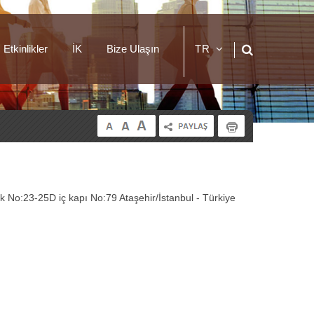
Etkinlikler
İK
Bize Ulaşın
TR
EN
 No:23-25D iç kapı No:79 Ataşehir/İstanbul - Türkiye