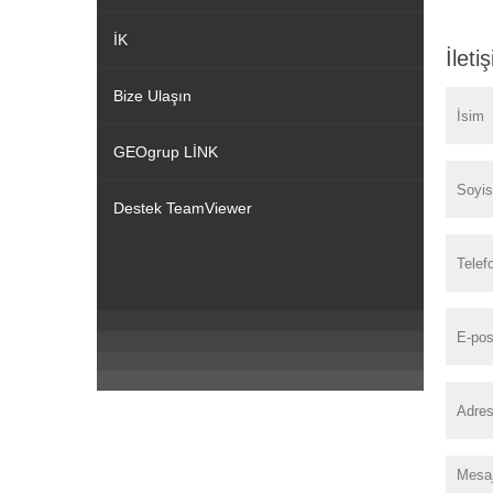
İK
İlet
Bize Ulaşın
GEOgrup LİNK
Destek TeamViewer