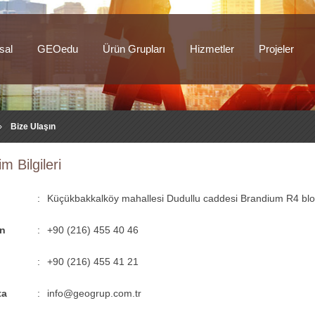
sal
GEOedu
Ürün Grupları
Hizmetler
Projeler
›
Bize Ulaşın
im Bilgileri
:
Küçükbakkalköy mahallesi Dudullu caddesi Brandium R4 blok
on
:
+90 (216) 455 40 46
:
+90 (216) 455 41 21
ta
:
info@geogrup.com.tr