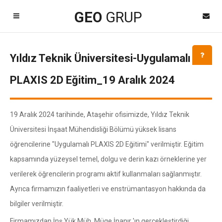
Kayıt Ol
GEO
GRUP
GEOgrup LİNK
Destek TeamViewer
Yıldız Teknik Üniversitesi-Uygulamalı
Kapat
PLAXIS 2D Eğitim_19 Aralık 2024
Dil Seçimi
19 Aralık 2024 tarihinde, Ataşehir ofisimizde, Yıldız Teknik
Üniversitesi İnşaat Mühendisliği Bölümü yüksek lisans
öğrencilerine "Uygulamalı PLAXIS 2D Eğitimi" verilmiştir. Eğitim
kapsamında yüzeysel temel, dolgu ve derin kazı örneklerine yer
verilerek öğrencilerin programı aktif kullanmaları sağlanmıştır.
Ayrıca firmamızın faaliyetleri ve enstrümantasyon hakkında da
bilgiler verilmiştir.
Firmamızdan İnş.Yük.Müh. Müge İnanır 'ın gerçekleştirdiği