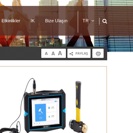
Etkinlikler
İK
Bize Ulaşın
TR
EN