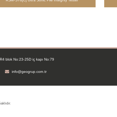
RSM-SY6[C] Ultra Sonic Pile Integrity Tester
R4 blok No:23-25D iç kapı No:79
info@geogrup.com.tr
klıdır.