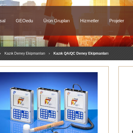
sal
GEOedu
Ürün Grupları
Hizmetler
Projeler
›
Kazık Deney Ekipmanları
›
Kazık QA/QC Deney Ekipmanları