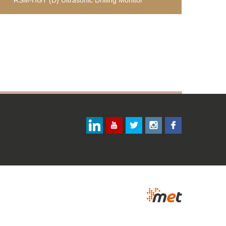
RSM-HGT (D) Ultrasonic Drilling Monitor