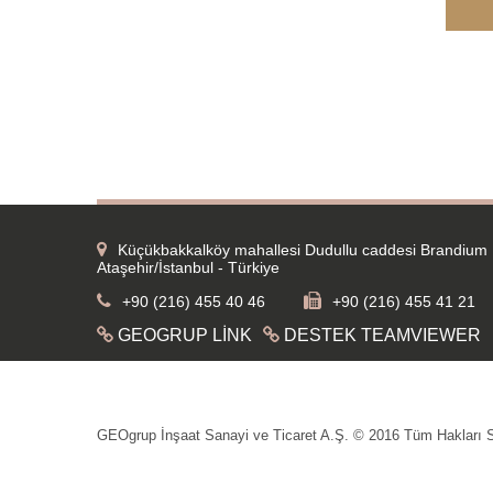
Küçükbakkalköy mahallesi Dudullu caddesi Brandium 
Ataşehir/İstanbul - Türkiye
+90 (216) 455 40 46
+90 (216) 455 41 21
GEOGRUP LİNK
DESTEK TEAMVIEWER
GEOgrup İnşaat Sanayi ve Ticaret A.Ş. © 2016 Tüm Hakları Sa