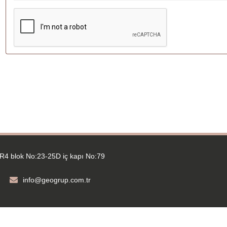
R4 blok No:23-25D iç kapı No:79
info@geogrup.com.tr