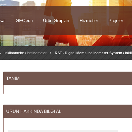
sal
GEOedu
Ürün Grupları
Hizmetler
Projeler
›
İnklinometre / Inclinometer
›
RST - Digital Mems Inclinometer System / İnkl
TANIM
ÜRÜN HAKKINDA BİLGİ AL