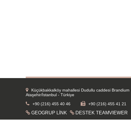
Küçükbakkalköy mahallesi Dudullu caddesi Brandium 
Ataşehir/İstanbul - Türkiye
+90 (216) 455 40 46
+90 (216) 455 41 21
GEOGRUP LİNK
DESTEK TEAMVIEWER