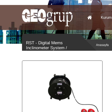
Kurum
RST - Digital Mems
Anasayfa
Inclinometer System /
İnklinometre Cihazı