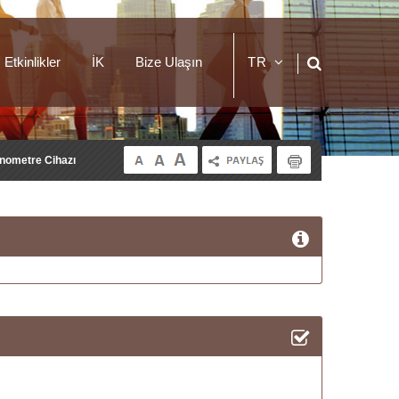
Etkinlikler
İK
Bize Ulaşın
TR
EN
inometre Cihazı