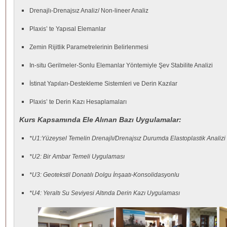
Drenajlı-Drenajsız Analiz/ Non-lineer Analiz
Plaxis’ te Yapısal Elemanlar
Zemin Rijitlik Parametrelerinin Belirlenmesi
In-situ Gerilmeler-Sonlu Elemanlar Yöntemiyle Şev Stabilite Analizi
İstinat Yapıları-Destekleme Sistemleri ve Derin Kazılar
Plaxis’ te Derin Kazı Hesaplamaları
Kurs Kapsamında Ele Alınan Bazı Uygulamalar:
*U1:Yüzeysel Temelin Drenajlı/Drenajsız Durumda Elastoplastik Analizi
*U2: Bir Ambar Temeli Uygulaması
*U3: Geotekstil Donatılı Dolgu İnşaatı-Konsolidasyonlu
*U4: Yeraltı Su Seviyesi Altında Derin Kazı Uygulaması