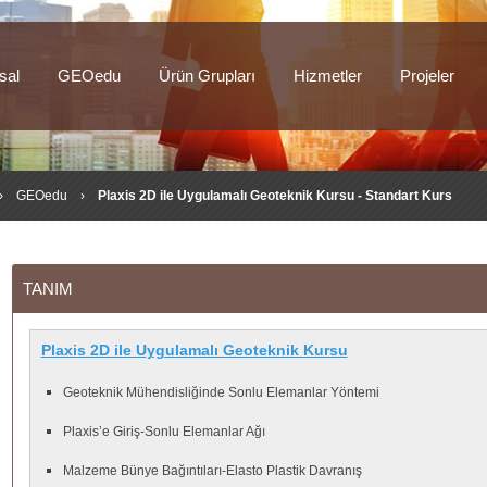
sal
GEOedu
Ürün Grupları
Hizmetler
Projeler
›
GEOedu
›
Plaxis 2D ile Uygulamalı Geoteknik Kursu - Standart Kurs
TANIM
Plaxis 2D ile Uygulamalı Geoteknik Kursu
Geoteknik Mühendisliğinde Sonlu Elemanlar Yöntemi
Plaxis’e Giriş-Sonlu Elemanlar Ağı
Malzeme Bünye Bağıntıları-Elasto Plastik Davranış