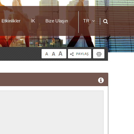
Etkinlikler
İK
Bize Ulaşın
TR
EN