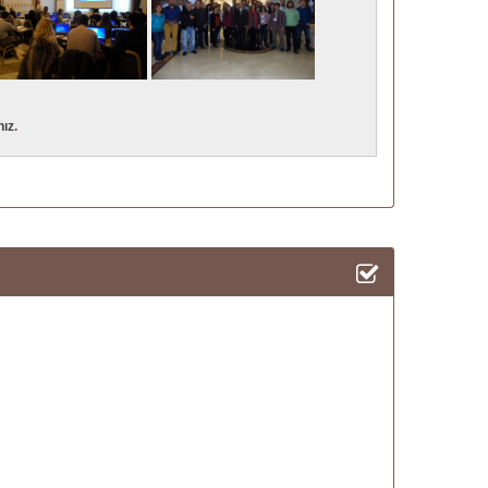
nız
.