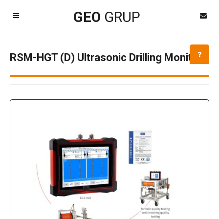
Kayıt Ol
GEO
GRUP
GEOgrup LİNK
Destek TeamViewer
RSM-HGT (D) Ultrasonic Drilling Monitor
Kapat
Dil Seçimi